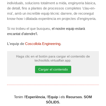
individuals, solucions totalment a mida, enginyeria bàsica,
de detall, fins a plantes de processos completes ‘clau-en-
mà’, amb un increïble equip tècnic darrere, de reconegut
know-how i dilatada experiència en projectes d’enginyeria.
Si no trobeu el que busqueu,
el nostre equip estarà
encantat d’atendre’l.
L’equip de
Coscollola Engineering
.
Haga clic en el botón para cargar el contenido de
techsolids.virtualfair.app.
Cargar el contenido
Tenim l’
Experiència
, l’
Equip
i els
Recursos
.
SOM
SÒLIDS.