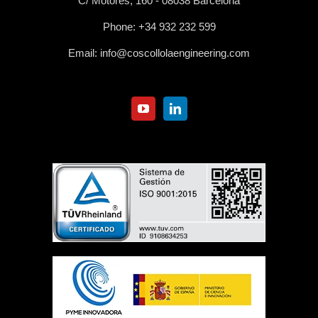
C/ Motores, 160 - 08038 Barcelona
Phone:
+34 932 232 599
Email:
info@coscollolaengineering.com