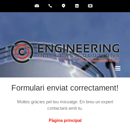
Skip
E-
Call
Where
Linkedin
YouTube
to
mail
us
we
us
are
content
Formulari enviat correctament!
Moltes gràcies pel teu missatge. En breu un expert
contactarà amb tu.
Pàgina principal