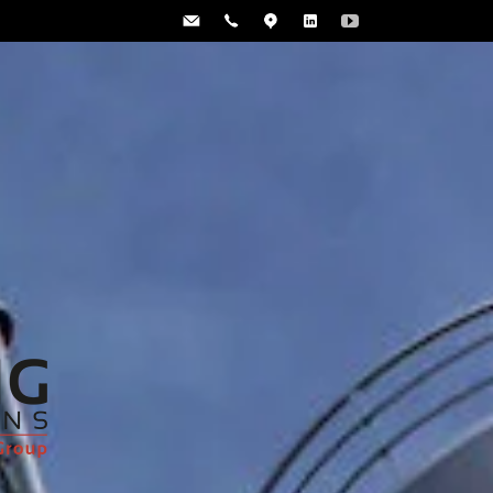
Escríbenos
Llamanos
Dónde
Linkedin
YouTube
estamos