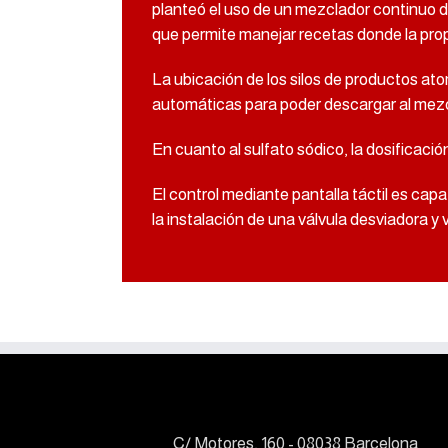
planteó el uso de un mezclador continuo 
que permite manejar recetas donde la prop
La ubicación de los silos de productos ato
automáticas para poder descargar al mezc
En cuanto al sulfato sódico, la dosificaci
El control mediante pantalla táctil es ca
la instalación de una válvula desviadora y
C/ Motores, 160 - 08038 Barcelona