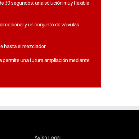
e 30 segundos, una solución muy flexible
idireccional y un conjunto de válvulas
te hasta el mezclador.
ma permite una futura ampliación mediante
Avíso Legal